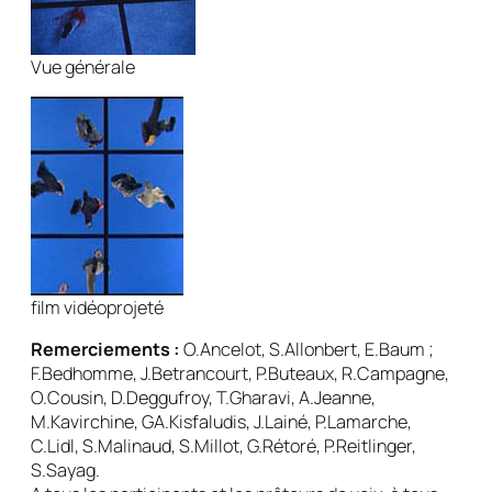
Vue générale
film vidéoprojeté
Remerciements :
O.Ancelot, S.Allonbert, E.Baum ;
F.Bedhomme, J.Betrancourt, P.Buteaux, R.Campagne,
O.Cousin, D.Deggufroy, T.Gharavi, A.Jeanne,
M.Kavirchine, GA.Kisfaludis, J.Lainé, P.Lamarche,
C.Lidl, S.Malinaud, S.Millot, G.Rétoré, P.Reitlinger,
S.Sayag.