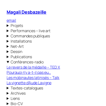
Magali Desbazeille
email
Projets
Performances – live art
Commandes publiques
Installations
Net-Art
Dessin
Publications
Conférences-radio
Le revers de la médaille – TED X
Pourquoi n’y a-t-il pas eu…
Les mobinautes latinisés – Talk
La vignette d’Aude Lavigne
Textes-catalogues
Archives
Liens
Bio-CV