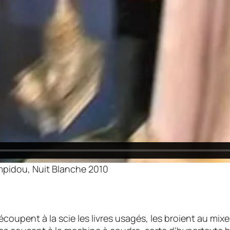
mpidou, Nuit Blanche 2010
oupent à la scie les livres usagés, les broient au mixer