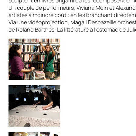
sculptent en livres origami ou les recomposent en l
Un couple de performeurs, Viviana Moin et Alexand
artistes à moindre coût : en les branchant directemen
Via une vidéoprojection, Magali Desbazeille orchest
de Roland Barthes, La littérature à l’estomac de Jul