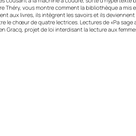
es cousant à la machine à coudre, sorte d’hypertexte b
re Théry, vous montre comment la bibliothèque a mis 
t aux livres, ils intègrent les savoirs et ils deviennent
re le chœur de quatre lectrices. Lectures de «Pa sage 
ien Gracq, projet de loi interdisant la lecture aux femme